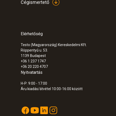
Cégismertető
Elérhetőség
:
0563 7352
testo 735-2 - többcsatornás hőmérsékl
Testo (Magyarország) Kereskedelmi Kft.
216.500 Ft
Röppentyű u. 53.
274.955 Ft
1139
Budapest
+36 1 237 1747
+36 20 220 4707
Nyitvatartás
H-P: 9:00 - 17:00
Áru kiadás/átvétel 10:00-16:00 között