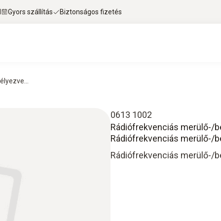
l
Gyors szállítás
Biztonságos fizetés
lyezve...
0613 1002
Rádiófrekvenciás merülő-/be
Rádiófrekvenciás merülő-/b
Rádiófrekvenciás merülő-/b