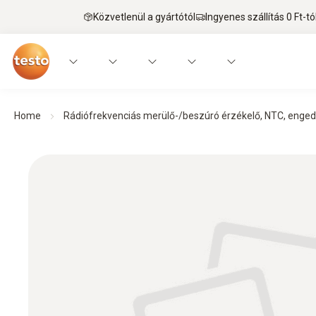
Közvetlenül a gyártótól
Ingyenes szállítás 0 Ft-tó
Home
Rádiófrekvenciás merülő-/beszúró érzékelő, NTC, engedé