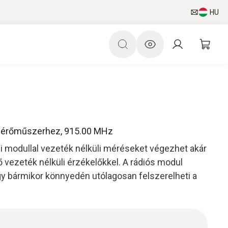
HU
mérőműszerhez, 915.00 MHz
li modullal vezeték nélküli méréseket végezhet akár
 vezeték nélküli érzékelőkkel. A rádiós modul
gy bármikor könnyedén utólagosan felszerelheti a