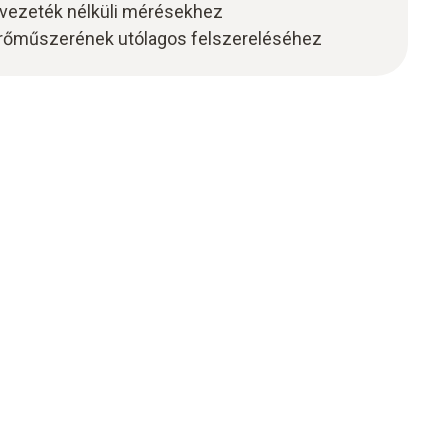
i vezeték nélküli mérésekhez
rőműszerének utólagos felszereléséhez