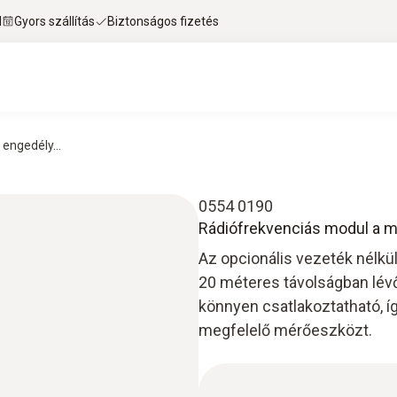
l
Gyors szállítás
Biztonságos fizetés
engedély...
0554 0190
Rádiófrekvenciás modul a 
Az opcionális vezeték nélkü
20 méteres távolságban lévő
könnyen csatlakoztatható, í
megfelelő mérőeszközt.