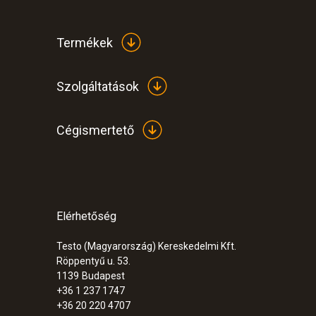
Termékek
Szolgáltatások
Cégismertető
Elérhetőség
:
0563 7352
testo 735-2 - többcsatornás hőmérsékl
Testo (Magyarország) Kereskedelmi Kft.
216.500 Ft
Röppentyű u. 53.
274.955 Ft
1139
Budapest
+36 1 237 1747
+36 20 220 4707