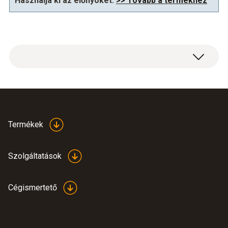
Használja ki az előnyöket:
>> Tovább a termékhez
Általános műszaki adatok
Méretek
Termékek
750 x 490 x 190 mm (LxWxH)
Szolgáltatások
Cégismertető