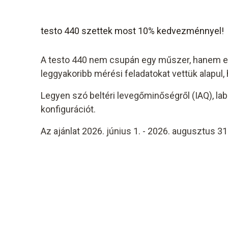
testo 440 szettek most 10% kedvezménnyel!
A testo 440 nem csupán egy műszer, hanem egy 
leggyakoribb mérési feladatokat vettük alapul,
Legyen szó beltéri levegőminőségről (IAQ), la
konfigurációt.
Az ajánlat 2026. június 1. - 2026. augusztus 31