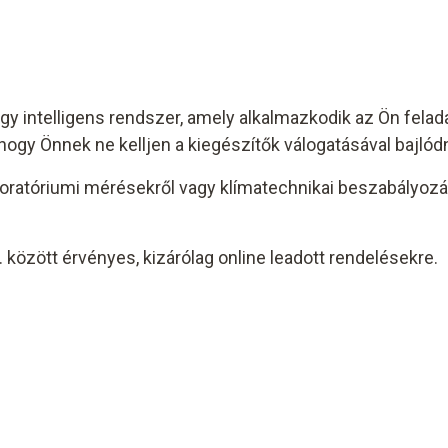
intelligens rendszer, amely alkalmazkodik az Ön feladat
 hogy Önnek ne kelljen a kiegészítők válogatásával bajlódn
boratóriumi mérésekről vagy klímatechnikai beszabályozás
. között érvényes, kizárólag online leadott rendelésekre.