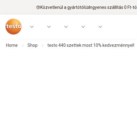
Közvetlenül a gyártótól
Ingyenes szállítás 0 Ft-tó
Home
Shop
testo 440 szettek most 10% kedvezménnyel!
Rendelje meg a