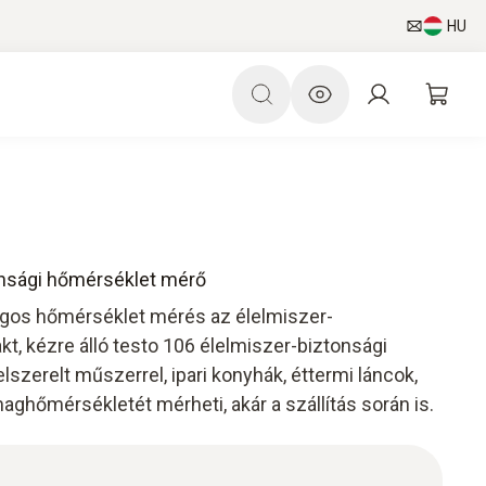
HU
onsági hőmérséklet mérő
ságos hőmérséklet mérés az élelmiszer-
t, kézre álló testo 106 élelmiszer-biztonsági
lszerelt műszerrel, ipari konyhák, éttermi láncok,
ghőmérsékletét mérheti, akár a szállítás során is.