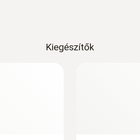
IP67 TopSafe védőtokkal
Termék színe
fehér
Kiegészítők
Érzékelőszár átmérő
3 mm
Érzékelőcsúcs átmérő
2,3 mm
Érzékelőszár hossz
55 mm