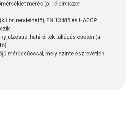
mérséklet mérés (pl.: élelmiszer-
(külön rendelhető), EN 13485 és HACCP
ezik
nyjelzéssel határérték túllépés esetén (a
tó)
jű mérőcsúccsal, mely szinte észrevétlen