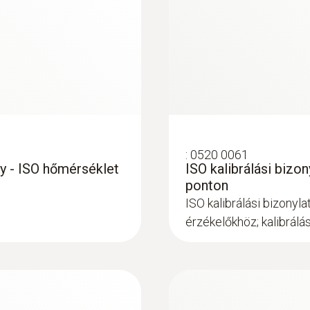
no
Kijelző mérete
egysoros
Kijelző típus
:
0520 0061
LCD
ny - ISO hőmérséklet
ISO kalibrálási bizo
ponton
ISO kalibrálási bizony
Tárolási hőmérséklet
érzékelőkhöz; kalibrálá
-40 ... +70 °C