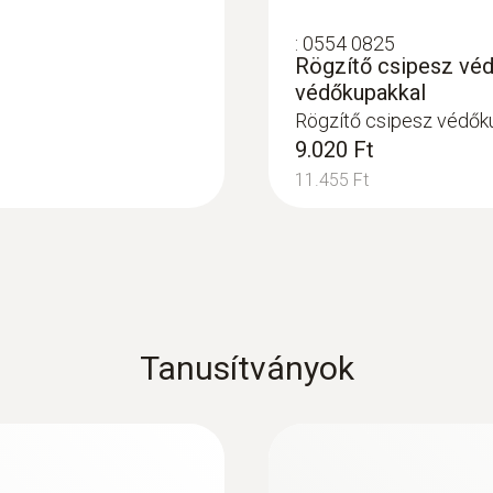
Érzékelőcsúcs hossz
:
0554 0825
Rögzítő csipesz véd
17 mm
védőkupakkal
Rögzítő csipesz védők
9.020 Ft
Szabványok
11.455 Ft
EN 13485
Elem élettartam
350 óra
Tanusítványok
Elem típus
gombelem (3 V CR 2032)
Kijelző világítás