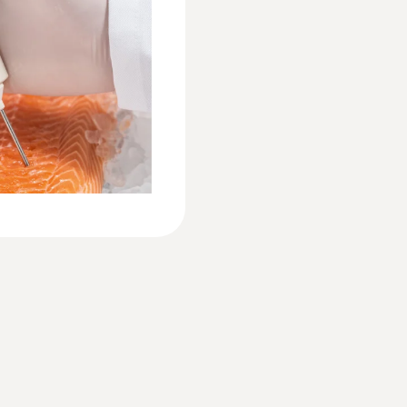
EU declaration of conformity testo 106
Súly
:
0563 8315
 hőmérséklet mérő
testo 831 + testo 1
80 g
testo 831 infra hőmér
Használati utasítás testo 106
érő szett
gyári műbizonylattal
Méretek
védőtokkal
73.000 Ft
Instruction manual testo 106 T1/T2
218 x 34 x 20 mm
92.710 Ft
Üzemi hőmérséklet
-20 ... +50 °C
Műszerház
műanyag (ABS)
Védelmi osztály