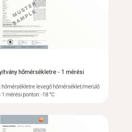
nyítvány hőmérsékletre - 1 mérési
lat hőmérsékletre levegő hőmérséklet/merülő
s 1 mérési ponton: -18 °C