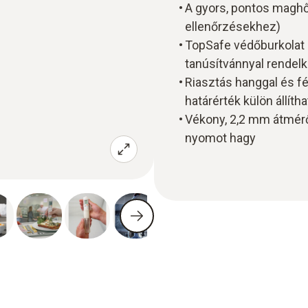
A gyors, pontos maghő
ellenőrzésekhez)
TopSafe védőburkolat 
tanúsítvánnyal rendelk
Riasztás hanggal és fé
határérték külön állítha
Vékony, 2,2 mm átmérő
nyomot hagy