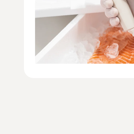
Általános műszaki adatok
:
0563 1063
testo 106 szett - élelmiszerbiztonsági
szett
testo 106 élelmiszerbiztonsági hőmérsékletm
25.800 Ft
32.766 Ft