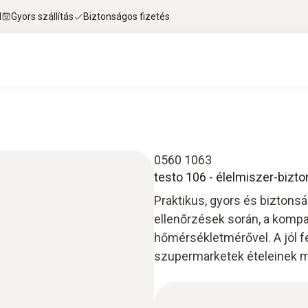
l
Gyors szállítás
Biztonságos fizetés
0560 1063
testo 106 - élelmiszer-bizt
Praktikus, gyors és bizton
ellenőrzések során, a kompak
hőmérsékletmérővel. A jól fe
szupermarketek ételeinek ma