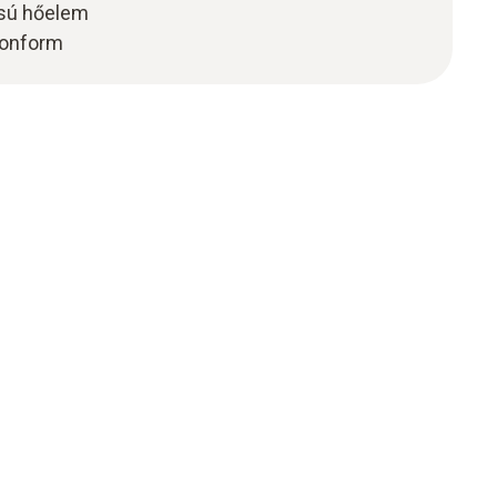
usú hőelem
konform