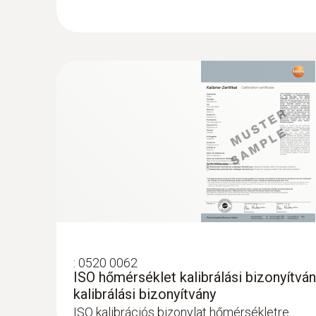
- Megfelelő a HACCP és az EN 13485-nek
- Univerzális felhasználási lehetőség
Beérkező áru hőmérsékletének el
A beérkező áruk hőmérsékletének ellenőrzése az
követelményeknek és nyugodtan átvehető, feldo
A termékek közötti hőmérséklet és az élelmisz
A legtöbb esetben az adatokat rögzíteni kell és
időt és a személyt is rögzíteni kell.
:
0520 0062
ISO hőmérséklet kalibrálási bizonyítvá
Amennyiben a termék hőmérséklete megfelel a k
kalibrálási bizonyítvány
ISO kalibrációs bizonylat hőmérsékletre