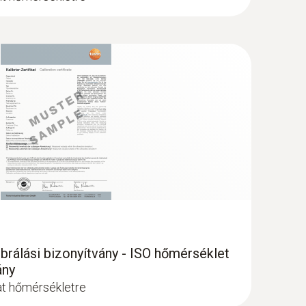
brálási bizonyítvány - ISO hőmérséklet
ány
lat hőmérsékletre