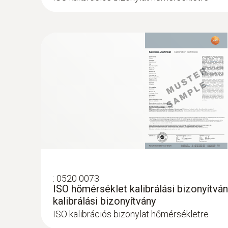
A testo 108 előnyei:
- Egyszerű működtetés, használat
- Vízálló műszer és érzékelő (IP67)
- Megfelelő a HACCP és az EN 13485-nek
- Univerzális felhasználási lehetőség
:
0520 0073
ISO hőmérséklet kalibrálási bizonyítvá
kalibrálási bizonyítvány
ISO kalibrációs bizonylat hőmérsékletre