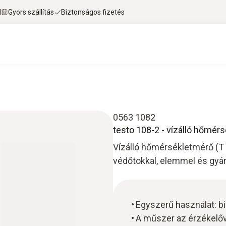
l
Gyors szállítás
Biztonságos fizetés
0563 1082
testo 108-2 - vízálló hőmér
Vízálló hőmérsékletmérő (T t
védőtokkal, elemmel és gyár
Egyszerű használat: b
A műszer az érzékelőve