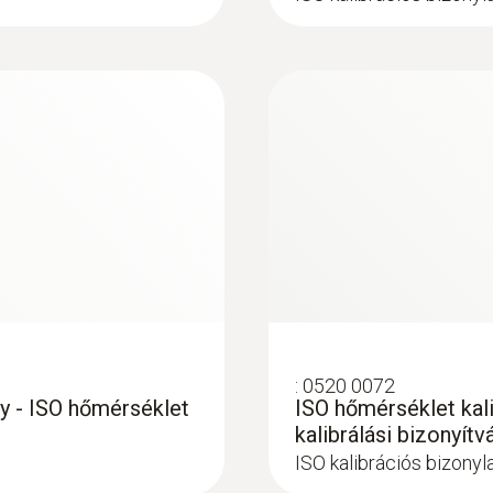
Elem élettartam
2500 ó (tipikusan 23 °C-on)
Elem típus
3 x AAA Micro elem
Kijelző funkciók
állapot jelzéssel
:
0520 0072
Kijelző mérete
ny - ISO hőmérséklet
ISO hőmérséklet kali
kalibrálási bizonyítv
egysoros
ISO kalibrációs bizony