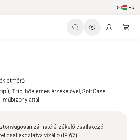
HU
sékletmérő
ip.), T tip. hőelemes érzékelővel, SoftCase
i műbizonylattal
iztonságosan zárható érzékelő csatlakozó
l csatlakoztatva vízálló (IP 67)