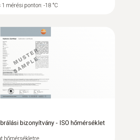
s 1 mérési ponton: -18 °C
llított áruk hőmérséklete megfelel a
ell azokat. A mért érték mellett a datumot, az
brálási bizonyítvány - ISO hőmérséklet
zok.
t
lat hőmérsékletre