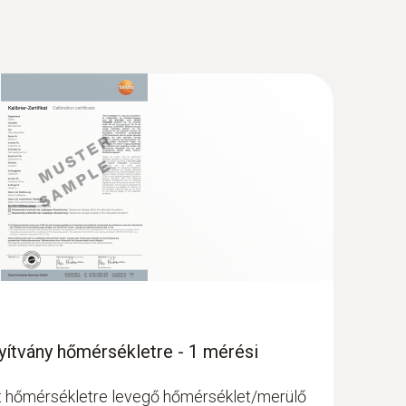
 (EU) 1935/2004 testo 108
(
2.7 MB
)
(
38.41 KB
)
zállított áruk hőmérséklete megfelel a
(
324.3 KB
)
ek végezhetők. Kérdéses esetekben
setben.
 is.
nyítvány hőmérsékletre - 1 mérési
lat hőmérsékletre levegő hőmérséklet/merülő