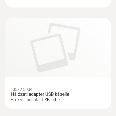
Instruction Manual 150
(
1.0 MB
)
data logger module
:
0610 1725
Pontos merülő-/beszúró érzékelő, 6 m
kábellel - 6 m kábellel
:
0572 5004
Pontos merülő-/beszúró érzékelő, 6 méter
Hálózati adapter USB kábellel
Hálózati adapter USB kábellel
hosszú kábellel, IP67
34.900 Ft
44.323 Ft