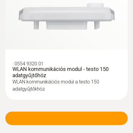
:
0554 9320 01
WLAN kommunikációs modul - testo 150
adatgyűjtőhöz
WLAN kommunikációs modul a testo 150
adatgyűjtőkhöz
:
0628 0006
Pontos merülő/beszúró érzékelő
Pontos merülő/beszúró érzékelő (NTC) -
méréstartomány: -35 … +80 °C
27.100 Ft