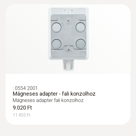
:
0554 2001
Mágneses adapter - fali konzolhoz
Mágneses adapter fali konzolhoz
:
0572 2153
Csatlakoztatható hőmérséklet érzékelő
9.020 Ft
Csatlakoztatható hőmérséklet érzékelő
11.455 Ft
39.000 Ft
49.530 Ft