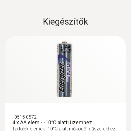
értékek automatikus és biztonságos
Termékadatlap testo
továbbítását a nagyobb távolságok ellenére is.
(
9.07 MB
)
Saveris Pharma
Kiegészítők
Az összes adatgyűjtő modul riasztja Önt a
Az (EU) 2023/2854
határértékek megszegése esetén a mérési
rendelet (DataAct)
(
140 KB
)
adatmenedzsment szoftveren, a testo
szerinti információk -?
Saveris PRO/CFR adatszoftveren és a testo
Saveris Cockpiten keresztül.
EU declaration of
:
0572 1001
conformity testo 150
(
33.95 KB
)
NTC beszúró érzékelő lapos
DIN2
vezetékkel L=2m IP54
NTC beszúró érzékelő lapos vezetékkel
testo Saveris 1
L=2m IP54
:
0515 0572
(
2.6 MB
)
4 x AA elem - -10°C alatti üzemhez
Instruction manual
Tartalék elemek -10°C alatt működő műszerekhez