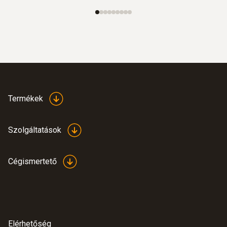
34.417 Ft
Termékek
Szolgáltatások
Cégismertető
Merülő / Beszúró érzékelők
Elérhetőség