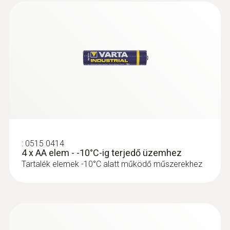
:
0515 0414
4 x AA elem - -10°C-ig terjedő üzemhez
Tartalék elemek -10°C alatt működő műszerekhez
:
0628 7507
Falfelület hőmérséklet érzékelő (NTC) -
Falfelületi hőmérsékletérzékelő
Falfelület hőmérséklet érzékelő (NTC)-
Méréstartomány: -50 ... +80°C
25.800 Ft