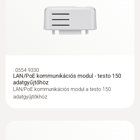
32.766 Ft
:
0554 9330
LAN/PoE kommunikációs modul - testo 150
adatgyűjtőhöz
LAN/PoE kommunikációs modul a testo 150
adatgyűjtőkhöz
:
0628 7503
Alumínium tokos beépíthető érzékelő
Alumínium tokos beépíthető érzékelő, IP 65
20.500 Ft
26.035 Ft