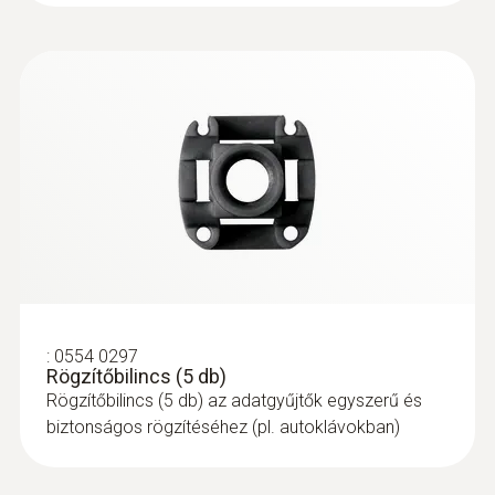
kiolvasását, valamint azok elemzését egy PC-
n. A letisztult szoftver felhasználóbarát
módon vezeti végig lépésről lépésre a
felhasználót a folyamatokon. A beállítások
során a kritikus pontoknál
figyelmeztetésekkel és tanácsokkal nyújt
segítséget. Így még a kevésbé tapasztalt
felhasználók is gond nélkül tudják használni a
szoftvert, azaz ők is egyszerűen tudják
elvégezni a mérési folyamatokat.
:
0554 0297
Rögzítőbilincs (5 db)
Rögzítőbilincs (5 db) az adatgyűjtők egyszerű és
biztonságos rögzítéséhez (pl. autoklávokban)