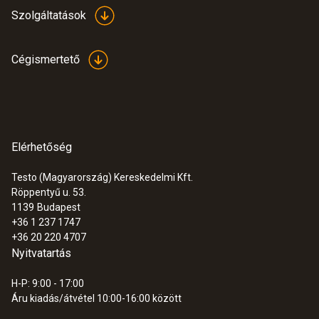
Szolgáltatások
Cégismertető
Elérhetőség
Testo (Magyarország) Kereskedelmi Kft.
Röppentyű u. 53.
1139
Budapest
+36 1 237 1747
+36 20 220 4707
Nyitvatartás
H-P: 9:00 - 17:00
Áru kiadás/átvétel 10:00-16:00 között