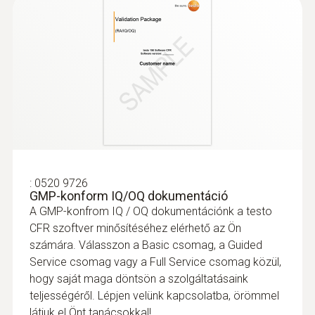
:
0520 9726
GMP-konform IQ/OQ dokumentáció
A GMP-konfrom IQ / OQ dokumentációnk a testo
CFR szoftver minősítéséhez elérhető az Ön
számára. Válasszon a Basic csomag, a Guided
Service csomag vagy a Full Service csomag közül,
hogy saját maga döntsön a szolgáltatásaink
teljességéről. Lépjen velünk kapcsolatba, örömmel
látjuk el Önt tanácsokkal!