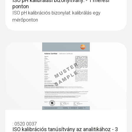
ISO pH kalibrálási bizonyítvány: - 1 mérési
ponton
ISO pH kalibrációs bizonylat: kalibrálás egy
mérőponton
:
0520 0037
ISO kalibrációs tanúsítvány az analitikához - 3