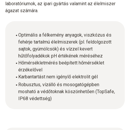
laboratóriumok, az ipari gyártás valamint az élelmiszer
ágazat számára.
Optimális a félkemény anyagok, viszkózus és
fehérje tartalmú élelmiszerek (pl. feldolgozott
sajtok, gyümölcsök) és vízzel kevert
hűtőfolyadékok pH értékének méréséhez
Hőmérsékletmérés beépített hőmérséklet
érzékelővel
Karbantartást nem igénylő elektrolit gél
Robusztus, vízálló és mosogatógépben
mosható a védőtoknak köszönhetően (TopSafe,
IP68 védettség)