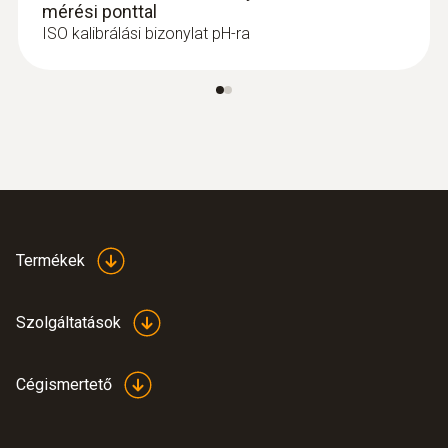
mérési ponttal
ISO kalibrálási bizonylat pH-ra
Termékek
Szolgáltatások
Cégismertető