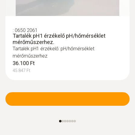
mosható „TopSafe” védőburkolat (IP68
védelmi osztály), hogy megfeleljen a
szigorú tisztítási követelményeknek a
:
0650 2061
gyógyszeriparban.
Tartalék pH1 érzékelő pH/hőmérséklet
Beépített hőmérsékleti érzékelővel két
mérőműszerhez.
paraméter egyidejű mérésére
Tartalék pH1 érzékelő: pH/hőmérséklet
Gondozásmentes elektrolit géllel
mérőműszerhez
36.100 Ft
1, 2 vagy 3 pontos kalibrálható
45.847 Ft