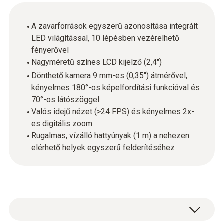
A zavarforrások egyszerű azonosítása integrált
LED világítással, 10 lépésben vezérelhető
fényerővel
Nagyméretű színes LCD kijelző (2,4")
Dönthető kamera 9 mm-es (0,35") átmérővel,
kényelmes 180°-os képelfordítási funkcióval és
70°-os látószöggel
Valós idejű nézet (>24 FPS) és kényelmes 2x-
es digitális zoom
Rugalmas, vízálló hattyúnyak (1 m) a nehezen
elérhető helyek egyszerű felderítéséhez