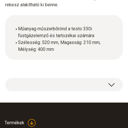
rekesz alakítható ki benne.
Műanyag műszerbőrönd a testo 330i
füstgázelemző és tartozékai számára
Szélesség: 520 mm, Magasság: 210 mm,
Mélység: 400 mm
Nagy műszerbőrönd, mérete: 520 × 180 × 400
mm (SZ × M × H).
Termékek