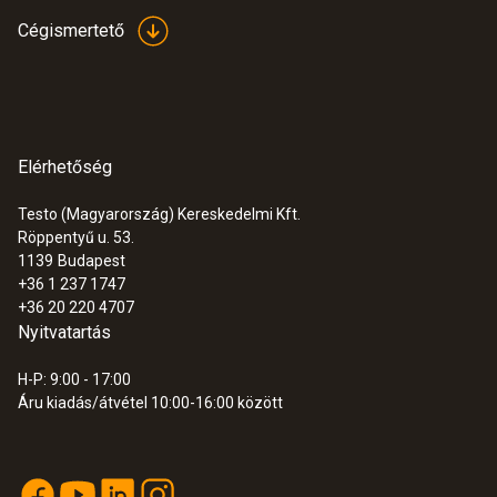
Érzékelőcsúcs átmérő
Cégismertető
12 mm
Tárolási hőmérséklet
Elérhetőség
-20 ... +70 °C
Testo (Magyarország) Kereskedelmi Kft.
Röppentyű u. 53.
1139
Budapest
+36 1 237 1747
+36 20 220 4707
Nyitvatartás
H-P: 9:00 - 17:00
Áru kiadás/átvétel 10:00-16:00 között