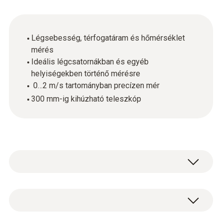
Légsebesség, térfogatáram és hőmérséklet
mérés
Ideális légcsatornákban és egyéb
helyiségekben történő mérésre
0…2 m/s tartományban precízen mér
300 mm-ig kihúzható teleszkóp
Önnek, mint szakembernek, a légcsatornában
vagy a zárt helyiségekben végzett gyors