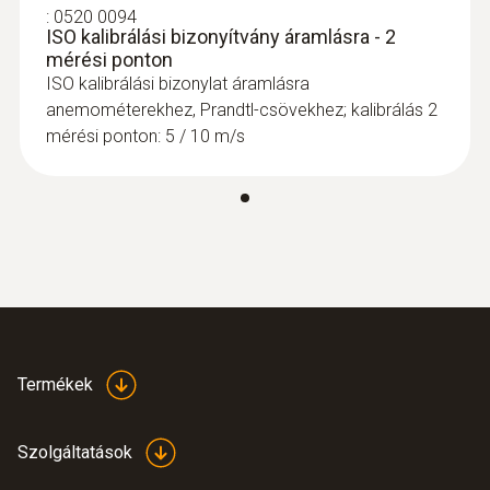
3 x AAA Micro elem
:
0520 0094
ISO kalibrálási bizonyítvány áramlásra - 2
mérési ponton
Elem élettartam
ISO kalibrálási bizonylat áramlásra
anemométerekhez, Prandtl-csövekhez; kalibrálás 2
Kb. 20 h
mérési ponton: 5 / 10 m/s
Kijelző típus
LCD
Érzékelőszár hossz
300 mm
Termékek
Érzékelőszár átmérő
16 mm
Szolgáltatások