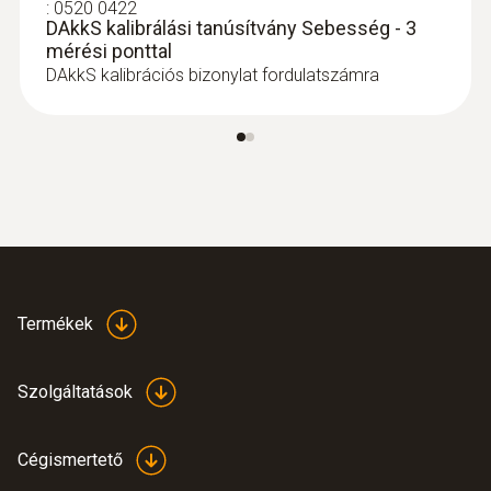
:
0520 0422
DAkkS kalibrálási tanúsítvány Sebesség - 3
mérési ponttal
DAkkS kalibrációs bizonylat fordulatszámra
Termékek
Szolgáltatások
Cégismertető