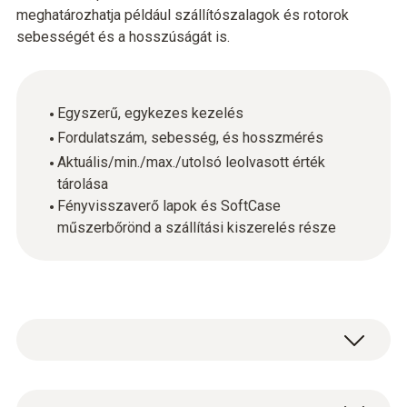
meghatározhatja például szállítószalagok és rotorok
sebességét és a hosszúságát is.
Egyszerű, egykezes kezelés
Fordulatszám, sebesség, és hosszmérés
Aktuális/min./max./utolsó leolvasott érték
tárolása
Fényvisszaverő lapok és SoftCase
műszerbőrönd a szállítási kiszerelés része
Ha forgó tárgyak fordulatszámát kell mérni,