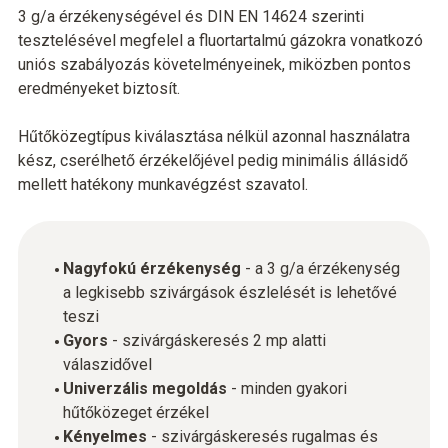
3 g/a érzékenységével és DIN EN 14624 szerinti
tesztelésével megfelel a fluortartalmú gázokra vonatkozó
uniós szabályozás követelményeinek, miközben pontos
eredményeket biztosít.
Hűtőközegtípus kiválasztása nélkül azonnal használatra
kész, cserélhető érzékelőjével pedig minimális állásidő
mellett hatékony munkavégzést szavatol.
Nagyfokú érzékenység
- a 3 g/a érzékenység
a legkisebb szivárgások észlelését is lehetővé
teszi
Gyors
- szivárgáskeresés 2 mp alatti
válaszidővel
Univerzális megoldás
- minden gyakori
hűtőközeget érzékel
Kényelmes
- szivárgáskeresés rugalmas és