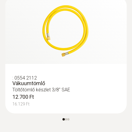
:
0564 5503
testo 550s Okos szett tömlővel -
digitális szervizcsaptelep vezeték
nélküli hőmérséklet-érzékelővel és
tömlőkkel (3 db)
226.300 Ft
287.401 Ft
:
0554 2112
Vákuumtömlő
Töltőtömlő készlet 3/8" SAE
12.700 Ft
16.129 Ft