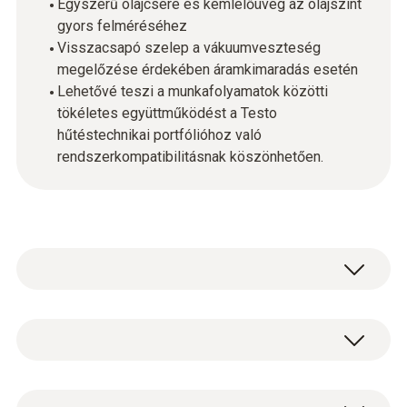
Egyszerű olajcsere és kémlelőüveg az olajszint
gyors felméréséhez
Visszacsapó szelep a vákuumveszteség
megelőzése érdekében áramkimaradás esetén
Lehetővé teszi a munkafolyamatok közötti
tökéletes együttműködést a Testo
hűtéstechnikai portfólióhoz való
rendszerkompatibilitásnak köszönhetően.
Okos, hatékony és megbízható
Az új testo 565i vákuumszivattyú teljesen
automatikusan hajtja végre hűtőrendszerek
Általános műszaki adatok