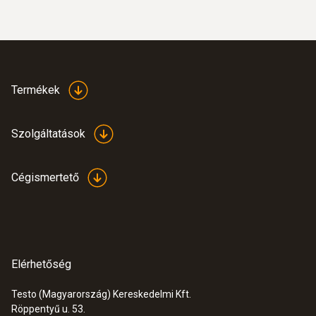
:
0564 5010
testo 558s professzionális hőszivattyú
szett
Termékek
471.100 Ft
598.297 Ft
Szolgáltatások
Cégismertető
Elérhetőség
Testo (Magyarország) Kereskedelmi Kft.
Röppentyű u. 53.