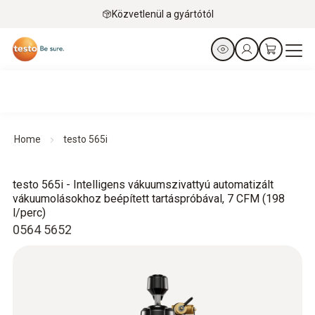
Közvetlenül a gyártótól
Home
testo 565i
testo 565i - Intelligens vákuumszivattyú automatizált
vákuumolásokhoz beépített tartáspróbával, 7 CFM (198
l/perc)
0564 5652