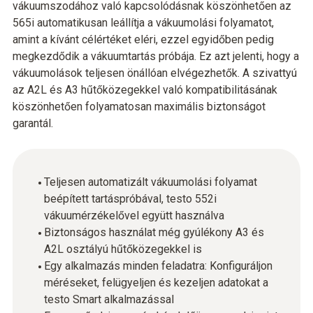
vákuumszodához való kapcsolódásnak köszönhetően az
565i automatikusan leállítja a vákuumolási folyamatot,
amint a kívánt célértéket eléri, ezzel egyidőben pedig
megkezdődik a vákuumtartás próbája. Ez azt jelenti, hogy a
vákuumolások teljesen önállóan elvégezhetők. A szivattyú
az A2L és A3 hűtőközegekkel való kompatibilitásának
köszönhetően folyamatosan maximális biztonságot
garantál.
Teljesen automatizált vákuumolási folyamat
beépített tartáspróbával, testo 552i
vákuumérzékelővel együtt használva
Biztonságos használat még gyúlékony A3 és
A2L osztályú hűtőközegekkel is
Egy alkalmazás minden feladatra: Konfiguráljon
méréseket, felügyeljen és kezeljen adatokat a
testo Smart alkalmazással