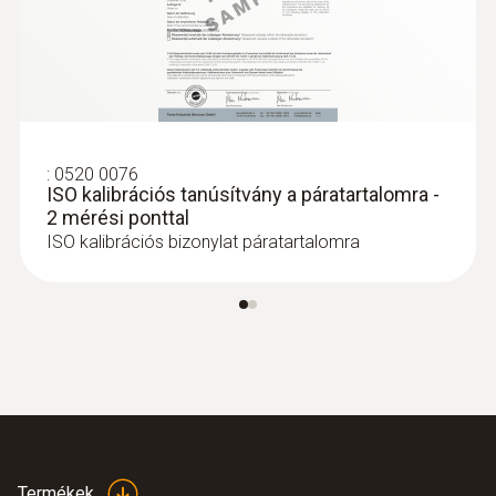
Súly
90 g (elemekkel, védőfedéllel)
Méretek
:
0520 0076
119 x 46 x 25 mm (védőfedéllel)
ISO kalibrációs tanúsítvány a páratartalomra -
2 mérési ponttal
ISO kalibrációs bizonylat páratartalomra
Üzemi hőmérséklet
-10 ... +50 °C
Mérési gyakoriság
1 mp
Védelmi osztály
Termékek