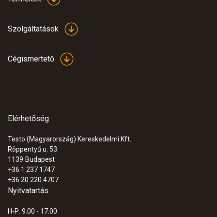
IP20
Szolgáltatások
Elem típus
Cégismertető
2 x AA ceruza elem (1,5 V,LR03)
Elem élettartam
200 óra (kijelző megvilágítás nélkül)
Elérhetőség
Tárolási hőmérséklet
Testo (Magyarország) Kereskedelmi Kft.
Röppentyű u. 53.
-40 ... +70 °C
1139
Budapest
+36 1 237 1747
+36 20 220 4707
Nyitvatartás
H-P: 9:00 - 17:00