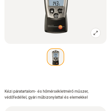
Kézi páratartalom- és hőmérsékletmérő műszer,
védőfedéllel, gyári műbizonylattal és elemekkel