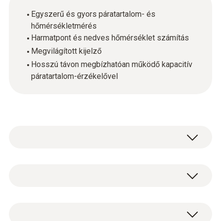
Egyszerű és gyors páratartalom- és
hőmérsékletmérés
Harmatpont és nedves hőmérséklet számítás
Megvilágított kijelző
Hosszú távon megbízhatóan működő kapacitív
páratartalom-érzékelővel
A testo 610 egy műszerben méri a
hőmérsékletet és a relatív páratartalmat, így
ellenőrző mérésekre alkalmas pl.: beltéri
Hőmérséklet - NTC
környezetben, azaz irodahelyiségekben,