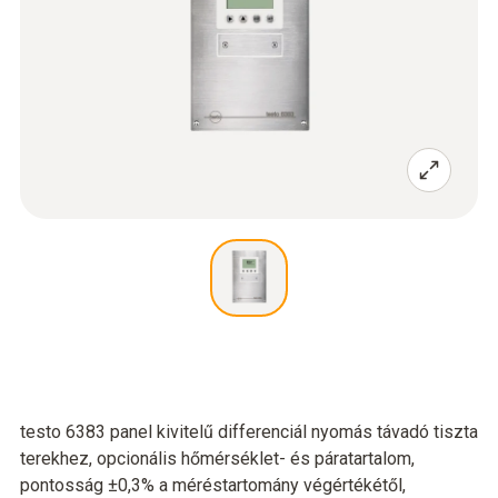
testo 6383 panel kivitelű differenciál nyomás távadó tiszta
terekhez, opcionális hőmérséklet- és páratartalom,
pontosság ±0,3% a méréstartomány végértékétől,