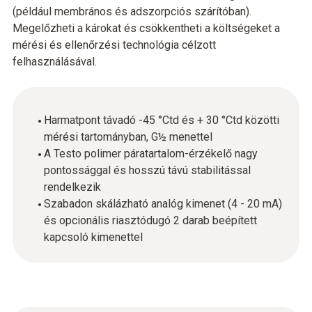
(például membrános és adszorpciós szárítóban).
Megelőzheti a károkat és csökkentheti a költségeket a
mérési és ellenőrzési technológia célzott
felhasználásával.
Harmatpont távadó -45 °Ctd és + 30 °Ctd közötti
mérési tartományban, G½ menettel
A Testo polimer páratartalom-érzékelő nagy
pontossággal és hosszú távú stabilitással
rendelkezik
Szabadon skálázható analóg kimenet (4 - 20 mA)
és opcionális riasztódugó 2 darab beépített
kapcsoló kimenettel