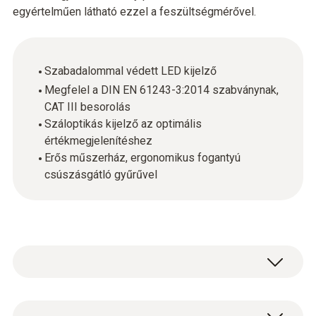
egyértelműen látható ezzel a feszültségmérővel.
Szabadalommal védett LED kijelző
Megfelel a DIN EN 61243-3:2014 szabványnak,
CAT III besorolás
Száloptikás kijelző az optimális
értékmegjelenítéshez
Erős műszerház, ergonomikus fogantyú
csúszásgátló gyűrűvel
A ma kapható átlagos feszültségmérőkkel