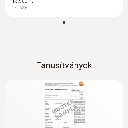
13.900 Ft
17.653 Ft
Méretek
270 x 65 x 35 mm
Üzemi hőmérséklet
-10 ... +50 °C
Tanusítványok
Termék színe
fekete
Védelmi osztály
IP64