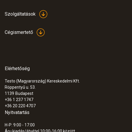
Szolgáltatások
Cégismertető
Elérhetőség
Testo (Magyarország) Kereskedelmi Kft.
Röppentyű u. 53.
1139
Budapest
+36 1 237 1747
+36 20 220 4707
Nyitvatartás
H-P: 9:00 - 17:00
Áru kiadás/átvétel 10:00-16:00 között