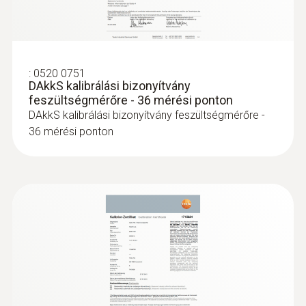
Szabványok
EN 61243:-3; EN 61326:-1; EN 61010:-1
Elem típus
:
0520 0751
DAkkS kalibrálási bizonyítvány
2 x AAA Micro elem
feszültségmérőre - 36 mérési ponton
DAkkS kalibrálási bizonyítvány feszültségmérőre -
36 mérési ponton
Tárolási hőmérséklet
-15 ... +60 °C
Túlfeszültség osztály
CAT IV 600 V; CAT III 690 V
Engedélyek