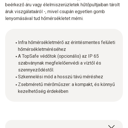
beérkező áru vagy élelmiszerüzletek hűtőpultjaiban tárolt
áruk viszgálataáról -, mivel csupán egyetlen gomb
lenyomásával tud hőmérsékletet mérni.
Infra hőmérsékletmérő az érintésmentes felületi
hőmérsékletméréséhez
A TopSafe védőtok (opcionális) az IP 65
szabványnak megfelelőenvédi a víztől és
szennyeződéstől.
Szkennelési mód a hosszú távú méréshez
Zsebméretű mérőműszer: a kompakt, és könnyű
kezelhetőség érdekében