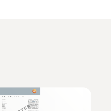
m szonda kialakítása, mely egyszerre alkalmas
(
207.38 KB
)
(
34.2 KB
)
álóbarát. A mérési értékek számos különböző
(
258.1 KB
)
.