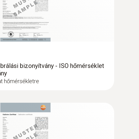
brálási bizonyítvány - ISO hőmérséklet
ány
lat hőmérsékletre