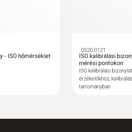
Érzékelőszár hossz
150 mm
Érzékelőcsúcs hossz
40 mm
:
0520 0121
ny - ISO hőmérséklet
ISO kalibrálási bizo
mérési pontokon
Érzékelőszár átmérő
ISO kalibrálási bizonyl
3 mm
érzékelőkhöz; kalibrálá
tartományban
Érzékelőcsúcs átmérő
12 mm
Elem típus