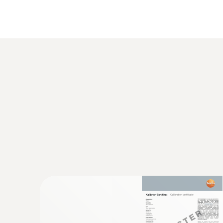
fűtésszerelés és a vízvezeték szerelés terület
sík, valamint egyenetlen felületek mérésére is.
Egy valóban felhasználóbarát fe
A testo 905 – T2 beszúró hőmérő használata ig
szögből könnyen leolvashatóak a praktikus, elfo
Ha használat után elfelejtené kikapcsolni a műsz
Általános műszaki adatok