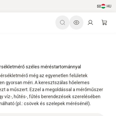
HU
mérsékletmérő széles méréstartománnyal
őmérsékletmérő még az egyenetlen felületek
en gyorsan méri. A keresztszálas hőelemes
ezt a műszert. Ezzel a megoldással a mérőműszer
így víz-, hűtés-, fűtés berendezések szerelésében
nálható (pl.: csövek és szelepek mérésénél).