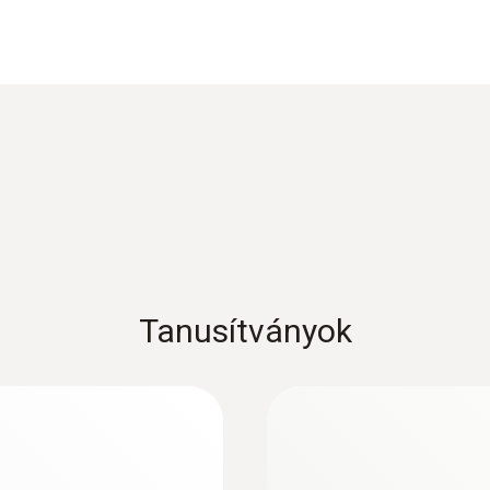
én is. A mérőműszer sokrétű használatát fokozza a hőele
Termékadatlap testo 905
Felbontás
0,1 °C
lületi hőmérsékletmérő műszer
Beállási idő
EU declaration of conformity testo 905 T2
azán egyszerű, és alkalmazása valóban nagyon felhaszn
rgatható kijelzőnek köszönhetően.
t₉₉ = 5 mp
Használati utasítás testo 905-T2
ert, nem kell aggódnia: a készülék 10 perc után kikapcsol
Tanusítványok
Súly
80 g
Méretek