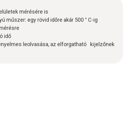
elületek mérésére is
 műszer: egy rövid időre akár 500 ° C-ig
tmérésre
ó idő
yelmes leolvasása, az elforgatható kijelzőnek