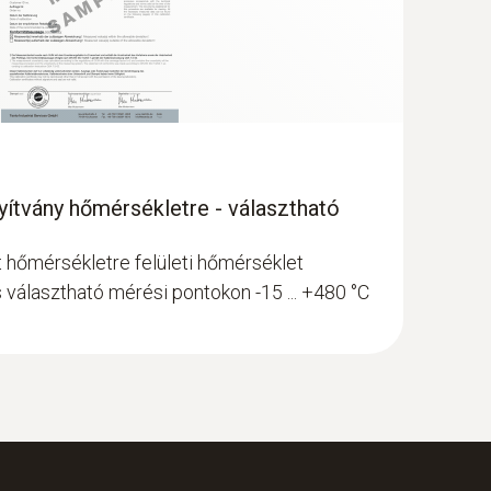
nyítvány hőmérsékletre - választható
at hőmérsékletre felületi hőmérséklet
s választható mérési pontokon -15 ... +480 °C