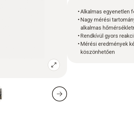
Alkalmas egyenetlen f
Nagy mérési tartományú
alkalmas hőmérsékle
Rendkívül gyors reakci
Mérési eredmények kén
köszönhetően