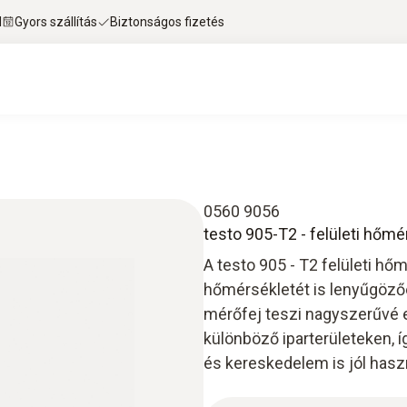
l
Gyors szállítás
Biztonságos fizetés
0560 9056
testo 905-T2 - felületi hő
A testo 905 - T2 felületi h
hőmérsékletét is lenyűgöző
mérőfej teszi nagyszerűvé 
különböző iparterületeken, 
és kereskedelem is jól hasz