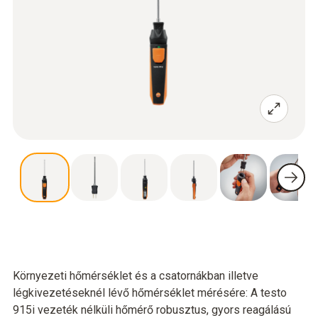
Környezeti hőmérséklet és a csatornákban illetve
légkivezetéseknél lévő hőmérséklet mérésére: A testo
915i vezeték nélküli hőmérő robusztus, gyors reagálású