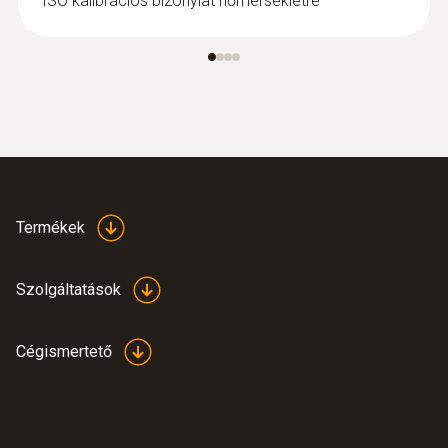
ISO kalibrációs bizonylat hőmérsékletre
Termékek
Szolgáltatások
Cégismertető