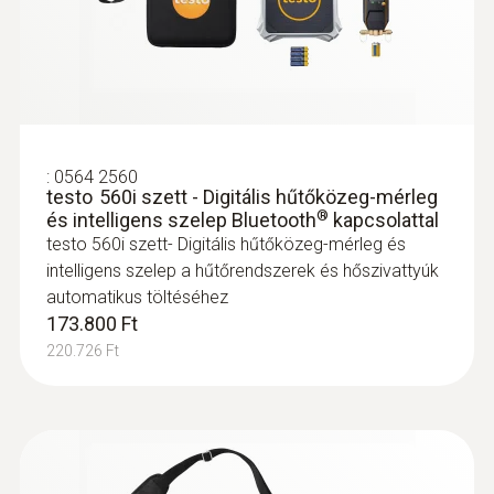
Érzékelőszár átmérő
4 mm
Érzékelőszár hossz
:
0563 0401 01
testo 400 IAQ és komfortérzet szett
99 mm
:
0564 2560
állvánnyal
testo 560i szett - Digitális hűtőközeg-mérleg
®
és intelligens szelep Bluetooth
kapcsolattal
:
0602 0092
Elem élettartam
testo 560i szett- Digitális hűtőközeg-mérleg és
Tartalék mérőfej csőhőmérséklet
érzékelőhöz (K tip. hőelem)
intelligens szelep a hűtőrendszerek és hőszivattyúk
150 h
Tartalék mérőfej csőhőmérséklet
automatikus töltéséhez
érzékelőhöz (K típ. hőelem) -
173.800 Ft
Méréstartomány: -60 ... +130°C
Elem típus
220.726 Ft
24.600 Ft
3 x AAA Micro elem
31.242 Ft
Adatátvitel