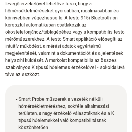
levegő érzékelővel lehetővé teszi, hogy a
hőmérsékletméréseket gyorsabban, rugalmasabban és
könnyebben végezhesse le. A testo 915i Bluetooth-on
keresztül automatikusan csatlakozik az
okostelefonjához/táblagépéhez vagy a kompatibilis testo
mérőműszerekhez. A testo Smart applikáció elősegíti az
intuitív működést, a mérési adatok egyértelmű
megjelenítését, valamint a dokumentációt és a jelentések
helyszíni küldését. A markolat kompatibilis az összes
szabványos K típusú hőelemes érzékelővel - sokoldalúvá
téve az eszközt.
Smart Probe műszerek a vezeték nélküli
hőmérsékletméréshez, sokféle alkalmazási
területen, a nagy érzékelő választéknak és a K
típusú hőelemekkel való kompatibilitásnak
köszönhetően