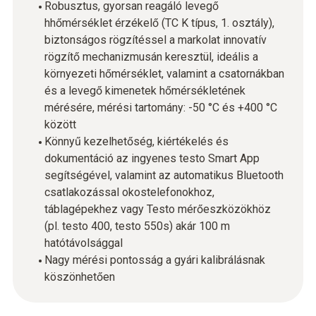
Robusztus, gyorsan reagáló levegő
hhőmérséklet érzékelő (TC K típus, 1. osztály),
biztonságos rögzítéssel a markolat innovatív
rögzítő mechanizmusán keresztül, ideális a
környezeti hőmérséklet, valamint a csatornákban
és a levegő kimenetek hőmérsékletének
mérésére, mérési tartomány: -50 °C és +400 °C
között
Könnyű kezelhetőség, kiértékelés és
dokumentáció az ingyenes testo Smart App
segítségével, valamint az automatikus Bluetooth
csatlakozással okostelefonokhoz,
táblagépekhez vagy Testo mérőeszközökhöz
(pl. testo 400, testo 550s) akár 100 m
hatótávolsággal
Nagy mérési pontosság a gyári kalibrálásnak
köszönhetően