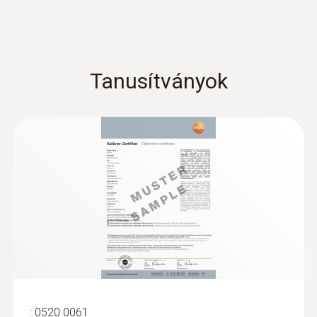
nehezen elérhető helyeken végzett
mérésekhez
Gyors beállású felületi hőmérséklet érzékelő
(lapátfejű, K típusú hőelem) -
Méréstartomány: - 0 ... +300 °C
Tanusítványok
61.100 Ft
77.597 Ft
:
0520 0061