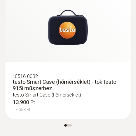
32.400 Ft
41.148 Ft
:
0516 0032
testo Smart Case (hőmérséklet) - tok testo
915i műszerhez
testo Smart Case (hőmérséklet)
13.900 Ft
17.653 Ft
:
0602 0193
Gyors beállású felületi hőmérséklet
érzékelő (lapátfejű, K típusú hőelem) -