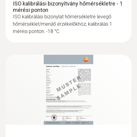
ISO kalibrálási bizonyítvány hőmérsékletre - 1
mérési ponton
:
0602 0993
ISO kalibrálási bizonylat hőmérsékletre levegő
Gyors beállású lekerekített felületi
hőmérséklet/merülő érzékelőkhöz; kalibrálás 1
érzékelő (K tip. hőelem)
mérési ponton: -18 °C
Gyors válaszidő (3 másodperc) a
hőelemcsíknak köszönhetően
69.700 Ft
88.519 Ft