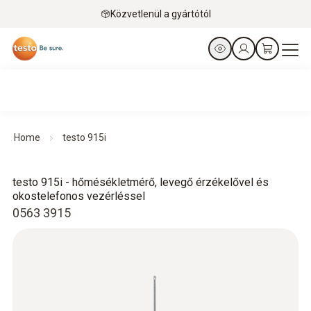
Közvetlenül a gyártótól
Home
testo 915i
testo 915i - hőmésékletmérő, levegő érzékelővel és
okostelefonos vezérléssel
0563 3915