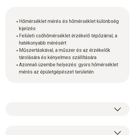
Hőmérséklet mérés és hőmérséklet különbség
kijelzés
Felületi csőhőmérséklet érzékelő tépőzárral, a
hatékonyabb mérésért
Műszertáskával, a műszer és az érzékelők
tárolására és kényelmes szállítására
Azonnali üzembe helyezés: gyors hőmérséklet
mérés az épületgépészet területén
A szett használatával azonnal elkezdheti