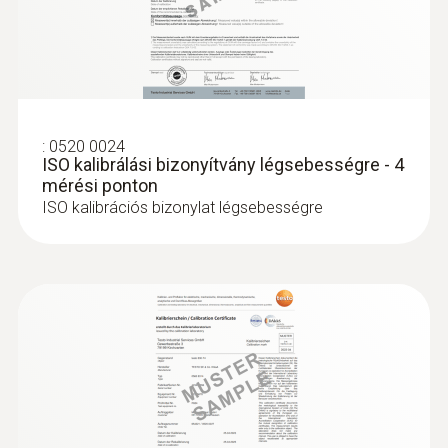
:
0563 4401
testo 440 16 mm-es szárnykerekes
szett
229.600 Ft
:
0520 0024
ISO kalibrálási bizonyítvány légsebességre - 4
291.592 Ft
mérési ponton
ISO kalibrációs bizonylat légsebességre