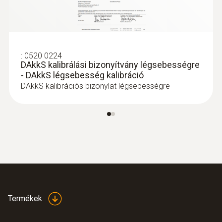
:
0563 4403
testo 440 Bluetooth®-os 100-mm-es
szárnykerekes szett
:
0520 0224
DAkkS kalibrálási bizonyítvány légsebességre
293.200 Ft
- DAkkS légsebesség kalibráció
372.364 Ft
DAkkS kalibrációs bizonylat légsebességre
Termékek