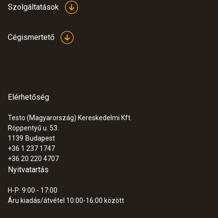
Szolgáltatások
:
0563 4405
testo 440 Bluetooth®-os CO2 szett
Cégismertető
315.700 Ft
400.939 Ft
Elérhetőség
Testo (Magyarország) Kereskedelmi Kft.
Röppentyű u. 53.
1139
Budapest
+36 1 237 1747
+36 20 220 4707
Nyitvatartás
H-P: 9:00 - 17:00
Áru kiadás/átvétel 10:00-16:00 között