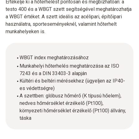
Értékelje ki a hőterhelést pontosan és megbízhatóan: a
testo 400 és a WBGT szett segítségével meghatározhatja
a WBGT értéket. A szett ideális az acélipari, építőipari
használatra, sporteseményeknél, valamint hőterhelt
munkahelyeken is.
WBGT index meghatározásához
Munkahelyi hőterhelés meghatározása az ISO
7243 és a DIN 33403-3 alapján
Kültéri és beltéri mérésekhez (ügyeljen az IP40-
es védettségre)
A szettben: glóbusz hőmérő (K típusú hőelem),
nedves hőmérséklet érzékelő (Pt100),
környezeti hőmérséklet érzékelő (Pt100) állvány,
táska