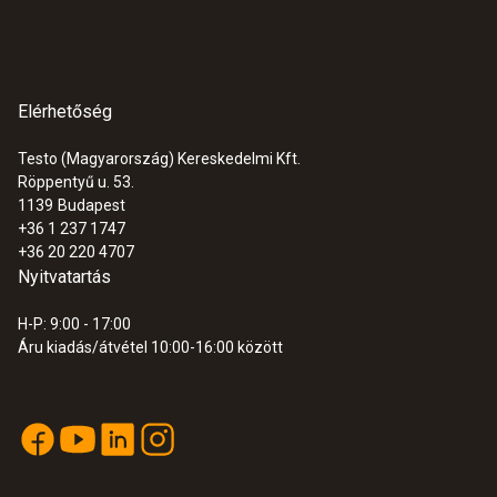
Elérhetőség
:
0563 0401 01
Testo (Magyarország) Kereskedelmi Kft.
testo 400 IAQ és komfortérzet szett
Röppentyű u. 53.
állvánnyal
1139
Budapest
+36 1 237 1747
+36 20 220 4707
Nyitvatartás
H-P: 9:00 - 17:00
Áru kiadás/átvétel 10:00-16:00 között