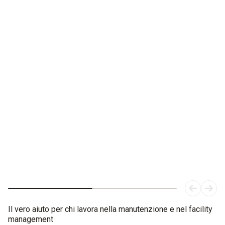
Vede dove i tuoi occhi non arrivano
Termocamera testo 883: Il miglior aiuto per i manutentori.
Il vero aiuto per chi lavora nella manutenzione e nel facility
management