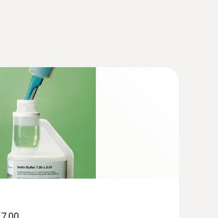
(
157.39 KB
)
 (EU) 1935/2004 testo 205/ testo 206
(
66.04 KB
)
(
33.34 KB
)
à e sicurezza degli alimenti. Per tale ragione,
o, il valore pH riveste grande importanza nella
(
1.0 MB
)
proprietà della carne e dei prodotti a base di
durata di conservazione. Nel settore dei prodotti
prodotti come i condimenti per insalata, il valore
 7.00