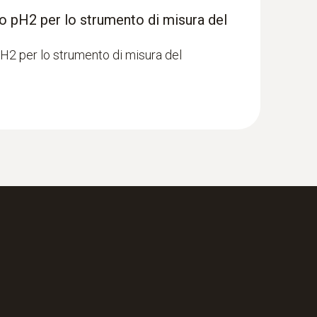
o pH2 per lo strumento di misura del
ase di produzione in modo che il prodotto finale
n questo grazie a:
H2 per lo strumento di misura del
o, pastoso ecc.)
), per soddisfare i rigorosi requisiti di pulizia