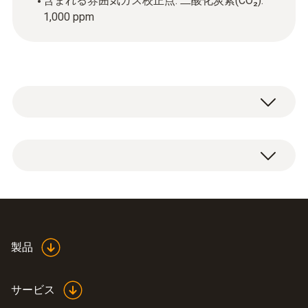
含まれる雰囲気ガス校正点: 二酸化炭素(CO₂):
1,000 ppm
※英文校正証明書/トレーサビリティ体系図を
ご希望の場合は別途対応可能です。
校正証明書（試験成績書含む)、トレーサビ
リティ体系図
製品
サービス