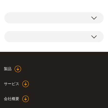
※英文校正証明書/トレーサビリティ体系図を
ご希望の場合は別途対応可能です。
校正証明書（試験成績書含む)、トレーサビ
リティ体系図
製品
サービス
会社概要