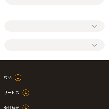
※英文校正証明書/トレーサビリティ体系図を
ご希望の場合は別途対応可能です。
校正証明書（試験成績書含む)、トレーサビ
リティ体系図
製品
サービス
会社概要