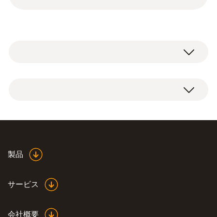
※英文校正証明書/トレーサビリティ体系図を
ご希望の場合は別途対応可能です。 ※testo
410はこの校正サービスの対象外です。
校正証明書（試験成績書含む)、トレーサビ
リティ体系図
製品
サービス
会社概要