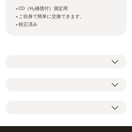
CO（H
補償付）測定用
2
ご自身で簡単に交換できます。
校正済み
排ガスCO (H₂補償)
測定範囲
交換用COセンサx1
0 ～ 10000 ppm
※注意: 初期導入時にCOセンサが搭載され
分解能
ている場合のみ使用可能。初期搭載されてい