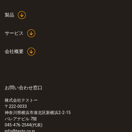
ない場合、交換しても使用できません。この
1 ppm
場合アップグレード用COセンサの購入が必
製品
要です。
サービス
一般テクニカルデータ
会社概要
質量
18 g
外形寸法
お問い合わせ窓口
40 X 30 X 30 mm (LxWxH)
株式会社テストー
〒222-0033
:
0632 3510
神奈川県横浜市港北区新横浜2-2-15
testo 350 - 多成分燃焼排ガス分析計 測
ハウジング
パレアナビル 7階
定ボックス
045-476-2544(代表)
プラスチック
info@testo.co.jp