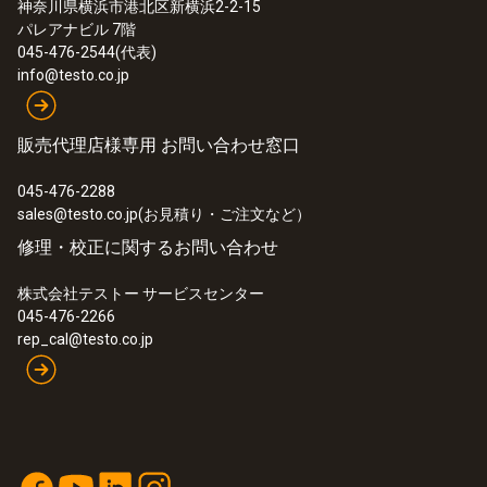
:
0632 3510
神奈川県横浜市港北区新横浜2-2-15
testo 350 - 多成分燃焼排ガス分析計 測
ハウジング
パレアナビル 7階
定ボックス
045-476-2544(代表)
プラスチック
info@testo.co.jp
Product colour
販売代理店様専用 お問い合わせ窓口
Black; red
045-476-2288
sales@testo.co.jp(お見積り・ご注文など）
修理・校正に関するお問い合わせ
株式会社テストー サービスセンター
045-476-2266
rep_cal@testo.co.jp