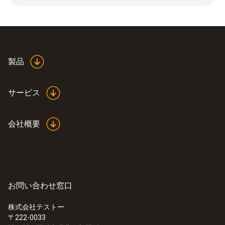
0 ～ 10000 ppm
分解能
1 ppm
製品
サービス
一般テクニカルデータ
会社概要
質量
18 g
外形寸法
お問い合わせ窓口
40 X 30 X 30 mm (LxWxH)
株式会社テストー
〒222-0033