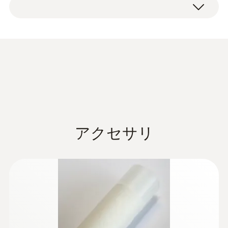
Condensation
protection 0554 0166
(
456.4 KB
)
for hygrotest PHT / HP
probes en.de
アクセサリ
:
0555 6612
testo 6612 - 温湿度プローブ（ ダクト
用）