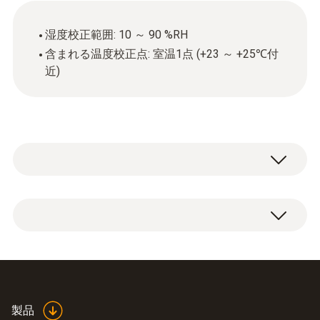
湿度校正範囲: 10 ～ 90 %RH
含まれる温度校正点: 室温1点 (+23 ～ +25℃付
近)
※英文校正証明書/トレーサビリティ体系図を
ご希望の場合は別途対応可能です。
校正証明書（試験成績書含む)、トレーサビ
リティ体系図
製品