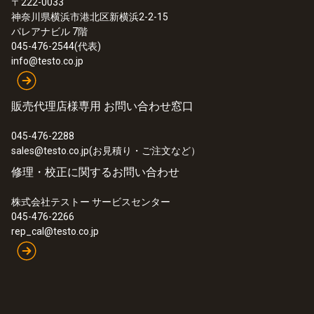
〒222-0033
:
0635 9431
神奈川県横浜市港北区新横浜2-2-15
100 mm ベーン式風速プローブ - 無線
パレアナビル 7階
ハンドル付き
045-476-2544(代表)
¥102,000
info@testo.co.jp
¥112,200
販売代理店様専用 お問い合わせ窓口
045-476-2288
sales@testo.co.jp(お見積り・ご注文など）
修理・校正に関するお問い合わせ
株式会社テストー サービスセンター
045-476-2266
rep_cal@testo.co.jp