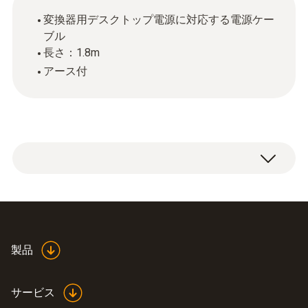
変換器用デスクトップ電源に対応する電源ケー
ブル
長さ：1.8m
アース付
電源接続ケーブルｘ１
製品
サービス