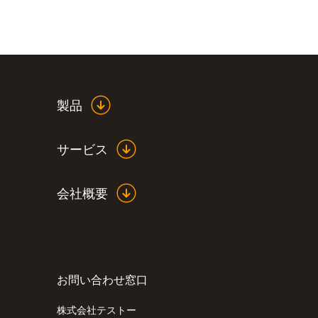
製品
サービス
会社概要
一般テクニカルデータ
お問い合わせ窓口
:
0563 1080 08
testo 108 - 食品用中心温度計
株式会社テストー
¥20,000