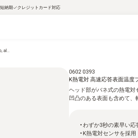
短納期
クレジットカード対応
 al...
0602 0393
K熱電対 高速応答表面温度
ヘッド部がバネ式の熱電対
凹凸のある表面も含めて、
わずか3秒の素早い応
K熱電対センサを採用