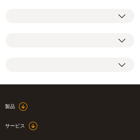
ーの温度校正器を使って社内校正、現場校正
Pt100
をする際の基準温度計としてお使いいただけ
ます。また、高精度の測定が必要なラボでの
使用にも適しています。
測定範囲
Pt100 高精度浸漬プローブ、出荷検査書
-80 ～ +300 °C
精度
±0.3 °C (-80 ～ -40.001 °C)
±(0.1 °C + 測定値の 0.05%) (-40 ～ -0.001 °C)
±0.05 °C (0 ～ +100 °C)
±(0.05 °C + 測定値の 0.05%) (100.001 ～ 300
Highly accurate
製品
°C)
temperature probe
(
435.57 KB
)
0614 0235
サービス
応答速度t₉₉