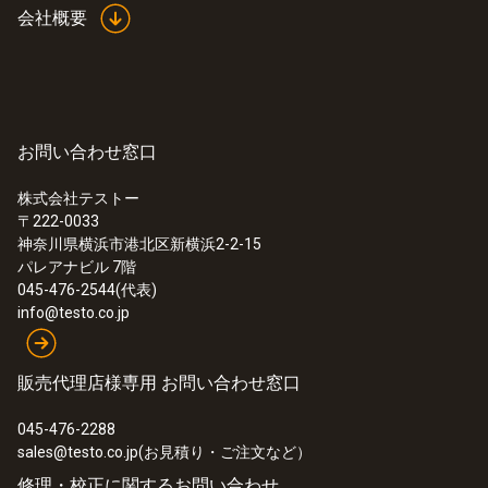
60 秒
会社概要
一般テクニカルデータ
お問い合わせ窓口
:
0560 7351
testo 735-1 - 温度計
プローブシャフト 直径
¥89,000
株式会社テストー
〒222-0033
¥97,900
4 mm
神奈川県横浜市港北区新横浜2-2-15
パレアナビル 7階
固定ケーブル
045-476-2544(代表)
info@testo.co.jp
可能
販売代理店様専用 お問い合わせ窓口
プローブシャフト長さ
045-476-2288
295 mm
sales@testo.co.jp(お見積り・ご注文など）
修理・校正に関するお問い合わせ