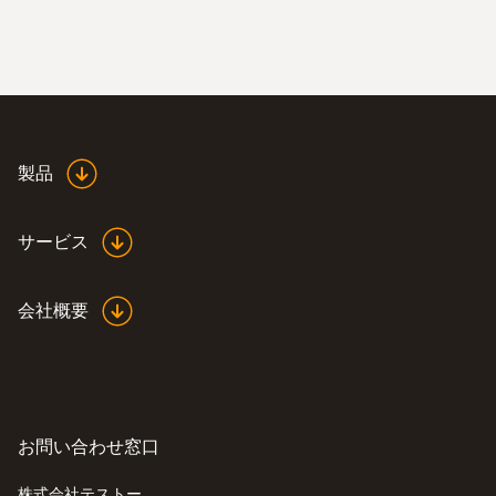
0 ～ +20 m/s
:
0563 0400 71
精度
testo 400 - コンボセット 1
¥570,000
±(0.03 m/s + 測定値の 5%)
¥627,000
製品
分解能
サービス
0.01 m/s
会社概要
お問い合わせ窓口
株式会社テストー