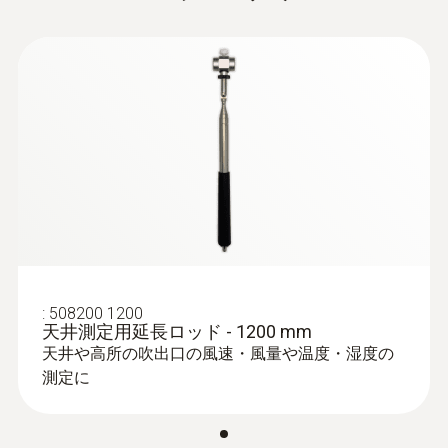
本体側の誤差は加味されません。本体とプロ
ーブの組み合わせを考慮せず正確な測定が可
測定範囲
能で、さらにメーカー校正であればプローブ
+700 ～ +1100 hPa
のみをお送りいただき本体は継続して使用す
ることもできます。
:
0560 0400
testo 400 - マルチ環境計測器
精度
¥260,000
±3.0 hPa
¥286,000
分解能
0.1 hPa
:
508200 1200
天井測定用延長ロッド - 1200 mm
天井や高所の吹出口の風速・風量や温度・湿度の
測定に
風速-熱線式
測定範囲