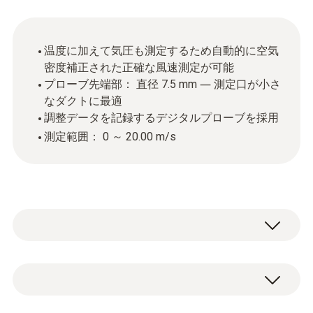
温度に加えて気圧も測定するため自動的に空気
密度補正された正確な風速測定が可能
プローブ先端部： 直径 7.5 mm ― 測定口が小さ
なダクトに最適
調整データを記録するデジタルプローブを採用
測定範囲： 0 ～ 20.00 m/s
熱線式風速プローブは、ダクト内や給排気口
の風速風量測定に使用します。特に 6 m/s ま
での低風速域で高精度な測定が可能で、20