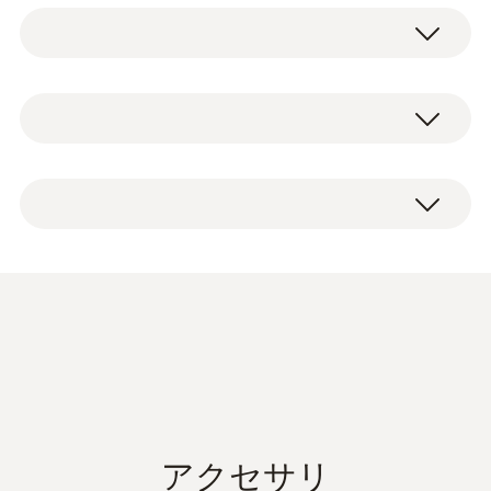
NTC
m/s までの風速、+70 ℃ まで温度の測定に対
応しています。
測定範囲
コンパクト 熱線式風速プローブ、出荷検査書
プローブのシャフト部は伸縮式で、最大 820
-20 ～ +70 °C
mm まで伸ばすことができます。先端部が直
径 7.5 mm のスリムなプローブのため、特に
精度
ダクトの測定口が小さい場合に最適なプロー
ブです。
±0.5 °C
分解能
デジタルプローブ
取扱説明書 testo 環境
0.1 °C
プローブ（固定ケーブ
(
672.24 KB
)
ル付）
テストーのデジタルプローブは最高の信頼性
を保障します。プローブ内に記録された調整
データをもとにデジタル値に変換するため、
絶対圧
アクセサリ