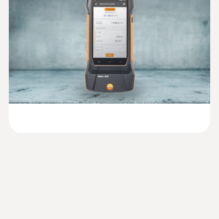
0.1 °C
データロガーとプローブの設置に便利な三脚
(別売り) も、アクセサリとしてご用意してい
EU declaration of
ます。
conformity IAQ data
(
32.76 KB
)
K熱電対(NiCr-Ni)
logger for long-term
measurements
IAQデータロガーの主な用途
測定範囲
:
0560 0400
testo 400 - マルチ環境計測器
¥260,000
-200 ～ +1370 °C
IAQデータロガーと各種プローブの接続で実
¥286,000
行できる測定：
精度
EN ISO 7730 / ASHRAE 55準拠のPMV/PPD
測定
±(0.3 °C + 測定値の 0.1%) ±1 Digit
EN ISO 7730 / ASHRAE 55準拠の局地的不
快適度 (例：通風量、乱流度を3か所まで
分解能
同時に測定)
0.1 °C
DIN 33403準拠のNET測定