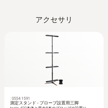
アクセサリ
一般テクニカルデータ
保管温度
:
0563 0400 71
testo 400 - コンボセット 1
-20 ～ +60 °C
¥570,000
¥627,000
質量
162 g
外形寸法
136 X 89 X 39 mm (LxWxH)
:
0554 1591
測定スタンド - プローブ設置用三脚