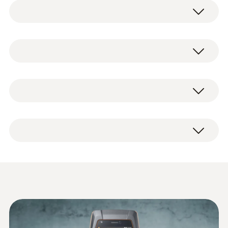
IAQデータロガーは室内空気品質の長時間測
定に最適です。スタンドアロン型データロガ
ーの測定間隔と期間は、testo 400 (別売り)
NTC
でプログラムします。IAQ測定後はtesto 400
で保存した全データを読み出し、分析、文書
化することができます。
測定範囲
長時間測定用IAQデータロガー、USBケーブ
-40 ～ +150 °C
ル付き電源
抜群の使いやすさ：データロガーは測定中で
も測定器に関係なく操作できるため、測定の
精度
合間に環境計測器を別の場所で使用できま
す。
±0.2 °C ±1 Digit (-25 ～ +74.9 °C)
±0.4 °C ±1 Digit (+75 ～ +99.9 °C)
快適度、乱流度、放射熱、CO
、CO、照度、
2
測定値の ±0.5%) ±1 Digit (その他の範囲)
風量、温湿度の各プローブと互換性がありま
±0.4 °C ±1 Digit (-40 ～ -25.1 °C)
Data sheet testo 400
す (プローブは別途ご購入ください)。IAQデ
(
302.19 KB
)
IAQ data logger
ータロガーは、最大6台のケーブル接続式プ
分解能
ローブを同時に接続できます。