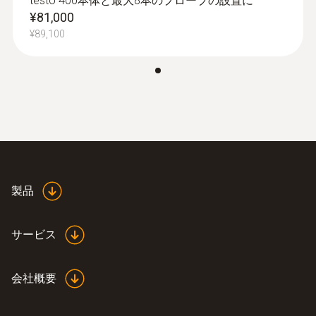
testo 400本体と最大8本のプローブの設置に
動作温度
¥81,000
-5 ～ +45 °C
¥89,100
ハウジング
:
0563 0400 72
testo 400 - コンボセット 2
プラスチック
¥560,000
¥616,000
保護等級
IP20
製品
Product colour
サービス
Black
会社概要
接続可能なプローブ