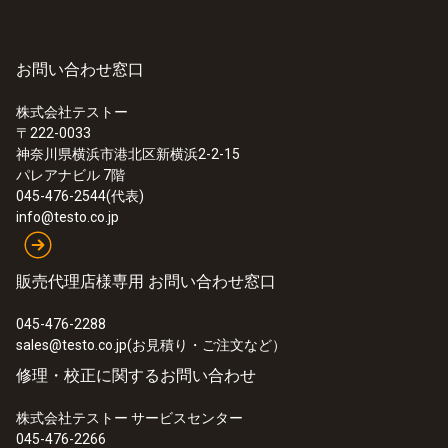
4 x digital probe with fixed cable or NTC
temperature probe with fixed cable (via Testo
Universal Connector - TUC); 2 x temperature
お問い合わせ窓口
probe TC type K with fixed cable
:
0563 0401
testo 400 PMVセット
株式会社テストー
¥650,000
〒222-0033
ケーブル長
¥715,000
神奈川県横浜市港北区新横浜2-2-15
パレアナビル 7階
1 m
045-476-2544(代表)
info@testo.co.jp
電源
販売代理店様専用 お問い合わせ窓口
External power supply via mains unit
045-476-2288
インターフェイスプリンタ
sales@testo.co.jp(お見積り・ご注文など）
修理・校正に関するお問い合わせ
USB
株式会社テストー サービスセンター
045-476-2266
メモリ