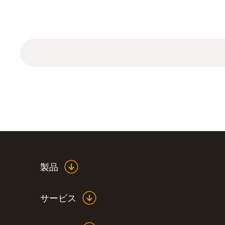
煤煙分析装置用装置バッグ。
製品
サービス