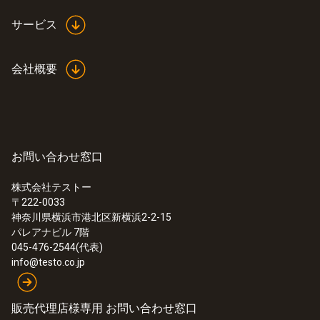
で十分です。
サービス
この温度のISO校正証明書は、あなたの機器
会社概要
が次のポイントで校正されていることを証明
します：
300, 600, 900, 1200, 1500 Nm³/h.
他の校正ポイントでISO校正が必要な場合
は、校正ポイントを自由に選択できる ISO校
お問い合わせ窓口
正証明書（0520 0154）をご注文ください。
株式会社テストー
〒222-0033
神奈川県横浜市港北区新横浜2-2-15
パレアナビル 7階
045-476-2544(代表)
info@testo.co.jp
販売代理店様専用 お問い合わせ窓口