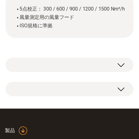
5点校正： 300 / 600 / 900 / 1200 / 1500 Nm³/h
風量測定用の風量フード
ISO規格に準拠
品質関連の分野で測定機器を使用する場合、
校正が必要です。 これは、最小の測定誤差で
も重大な結果をもたらす可能性があるためで
ISO 校正証明書 ( 風量）： 5点校正：300, 600,
す。
900, 1200, 1500 Nm³/h
ほとんどの場合、さまざまな規格の要件を満
製品
たし、国内の規格にトレーサブルなISO校正