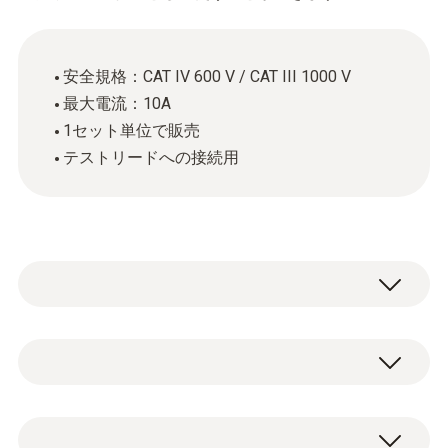
安全規格：CAT IV 600 V / CAT III 1000 V
最大電流：10A
1セット単位で販売
テストリードへの接続用
測定器に付属しているリード線では対応でき
ない時に、この延長リード線が役に立ちま
す。扱いくいアリゲータークリップを使わず
一般テクニカルデータ
に、測定器とバナナジャックを簡単に接続す