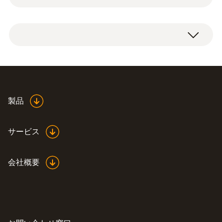
ることができます。ボードに接続しているテ
ストソケットにも同様に利用できます。通常
質量
延長リード線（直角プラグ）1セット、長
のアリゲータークリップやセイフティアリゲ
110 g
さ:1115mm
ータークリップ（0590 0008）の代用として
使うこともできるので、幅広く活用できま
ケーブル長の測定
す。
1,115 mm
製品
製品の色
サービス
黒; 赤
会社概要
過電圧カテゴリ
CAT IV 600V; CAT III 1000V
直径