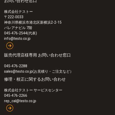
お問い合わせ窓口
12 mm
株式会社テストー
〒222-0033
:
0590 7601
神奈川県横浜市港北区新横浜2-2-15
最大電流
testo 760-1 - デジタルマルチメーター
パレアナビル 7階
¥25,000
045-476-2544(代表)
10 A
¥27,500
info@testo.co.jp
長さ
販売代理店様専用 お問い合わせ窓口
1,115 mm
045-476-2288
sales@testo.co.jp(お見積り・ご注文など）
修理・校正に関するお問い合わせ
株式会社テストー サービスセンター
045-476-2266
rep_cal@testo.co.jp