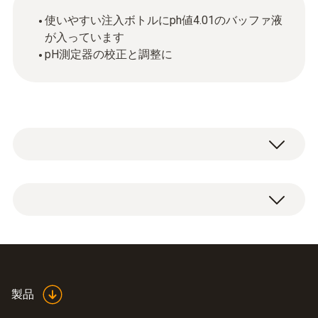
使いやすい注入ボトルにph値4.01のバッファ液
が入っています
pH測定器の校正と調整に
バッファ液 pH 4.01 (250ml) 入り x 1
製品