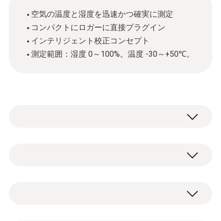
空気の温度と湿度を迅速かつ確実に測定
コンパクトにロガーに直接プラグイン
インテリジェント校正コンセプト
測定範囲：湿度 0～100%。温度 -30～+50℃。
温湿度ショートプローブは、保管倉庫、冷蔵
保管場所、作業室、または空調/換気ダクト
の温度と相対湿度の測定に最適です。
NTC
プローブを直接プラグインするため、計測
器/データロガーにコンパクトに接続できま
す。
測定範囲