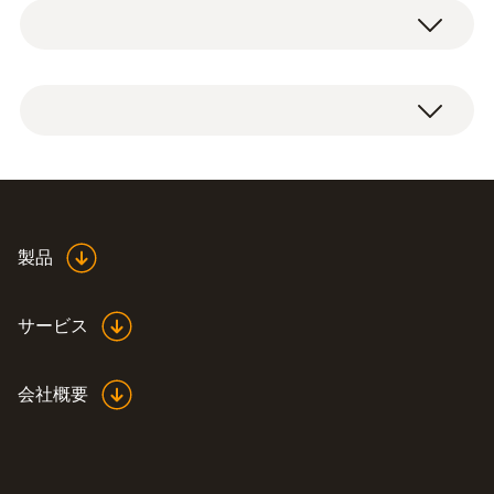
温湿度ショートプローブ
-30 ～ +50 °C
アプリケーションの概要
精度
±0.5 °C
高精度の温湿度プローブに測定器をセットす
れば次のようなアプリケーションに最適です:
貯蔵・冷蔵および作業区域、または空調/
換気ダクトでの相対湿度や温度の測定
Declaration digital
製品
湿度-静電容量式
(
38.03 KB
)
熱快適性の評価
probes testo Saveris 1
品質基準に準拠した生産設備の環境条件
サービス
測定範囲
のチェック
0 ～ 100 %rH
会社概要
常に信頼できる測定結果
精度
±0.03 %rH/K (k=1)