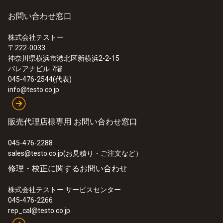
良好な空気流により相対湿度を測定する湿度
±2 %rH
お問い合わせ窓口
:
0572 2035
センサは、ハウジングに搭載された湿度セン
*センサー精度はシステム精度に対応
testo Saveris 2-H2 - クラウドモニタリ
ングロガー
サと比較しても応答時間がかなり速くなりま
長期安定性: ±1 %RH / year
株式会社テストー
¥53,000
〒222-0033
す。長期間の安定性により、何年使用した後
神奈川県横浜市港北区新横浜2-2-15
¥58,300
でも、高い信頼性と正しい測定結果を維持し
パレアナビル 7階
ます。
045-476-2544(代表)
一般テクニカルデータ
info@testo.co.jp
インテリジェント校正コンセ
プローブシャフト 直径
販売代理店様専用 お問い合わせ窓口
プト
20 mm
045-476-2288
sales@testo.co.jp(お見積り・ご注文など）
修理・校正に関するお問い合わせ
プローブシャフト先端部 直径
温湿度プローブはデジタル測定の高い確実性
を提供します。デジタルプローブはプローブ
12 mm
株式会社テストー サービスセンター
内で直接読み取りを処理できるため、計測器
045-476-2266
測定の不確実性はありません。プローブはデ
rep_cal@testo.co.jp
プローブシャフト長さ