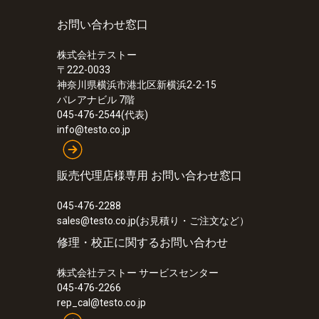
¥22,000
お問い合わせ窓口
株式会社テストー
〒222-0033
神奈川県横浜市港北区新横浜2-2-15
パレアナビル 7階
045-476-2544(代表)
info@testo.co.jp
販売代理店様専用 お問い合わせ窓口
045-476-2288
sales@testo.co.jp(お見積り・ご注文など）
修理・校正に関するお問い合わせ
:
0572 1763
株式会社テストー サービスセンター
testo 176 T3 - 温度データロガー
045-476-2266
¥90,000
rep_cal@testo.co.jp
¥99,000