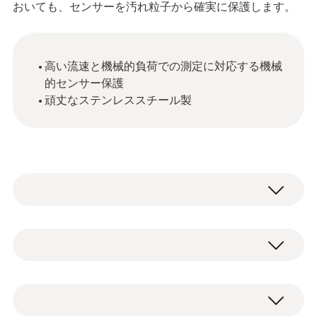
おいても、センサーを汚れ粒子から確実に保護します。
高い流速と機械的負荷での測定に対応する機械
的センサー保護
頑丈なステンレススチール製
ステンレス鋼焼結キャップ（Ø21mm）、ス
テンレス鋼V2A製。非常に頑丈、貫通向き、
圧縮空気で洗浄、機械的センサー保護。適用
ステンレス製焼結キャップ、Ø 21 mm、湿度
分野：高い機械的負荷、高風速。
センサーにネジ止め用。