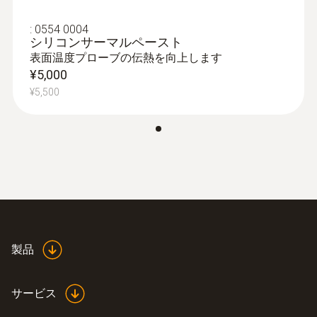
25 mm
:
0554 0004
シリコンサーマルペースト
表面温度プローブの伝熱を向上します
プローブシャフト 直径
¥5,000
¥5,500
21 mm
ケーブル長
1.47 m
固定ケーブル
可能
:
0572 1753
製品
testo 175 T3 - 温度データロガー
¥48,000
プローブシャフト長さ
¥52,800
サービス
75 mm