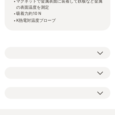
マグネットで金属表面に装着して鉄板など金属
の表面温度を測定
吸着力約10 N
K熱電対温度プローブ
K熱電対(NiCr-Ni)
測定範囲
温度プローブ。
-50 ～ +400 °C
精度