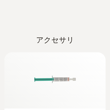
Class 2 ¹⁾
1) According to standard EN 60584-1, the
accuracy of Class 2 refers to -40 to +1200 °C.
アクセサリ
一般テクニカルデータ
質量
72 g
粘着力
:
0563 1080 08
10 n
testo 108 - 食品用中心温度計
¥20,000
¥22,000
プローブシャフト先端の長さ