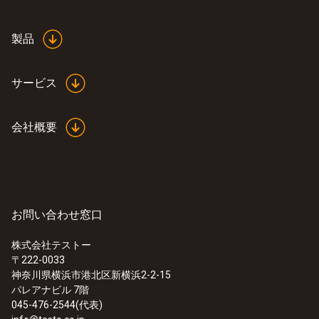
ステンレススチール/GFK
応答速度の速い気体温度プローブをご希望の
製品
プローブシャフト長さ
場合は、高速応答温度プローブ 0602 0493 を
:
0572 3330
testo 150 TC4 - 外付プローブ接続タイ
お勧めします。温度測定範囲が広いのも特長
60 mm
サービス
プ (接続: 熱電対ミニプラグ×4)
です。
プローブシャフト先端の長さ
会社概要
30 mm
保護等級
お問い合わせ窓口
IP54
株式会社テストー
〒222-0033
製品の色
神奈川県横浜市港北区新横浜2-2-15
パレアナビル 7階
黒; 緑; 銀
045-476-2544(代表)