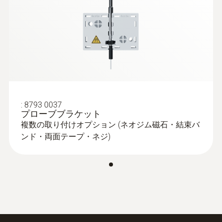
質量
お探しの温度プローブが見つからない場合は
23 g
お気軽に弊社へご連絡下さい。幅広いプロー
ブバリエーションの他、ご要望に応じて特注
:
0572 2033
testo Saveris 2-T3 - クラウドモニタリ
ケーブル長
プローブの製作も行っています。
ングロガー
2 m
¥49,000
*気体温度測定時の応答速度は、水の温度測
¥53,900
定時の温度表示より約40～60倍速いですが、
:
8793 0037
プローブシャフト 直径
プローブブラケット
このプローブは応答速度が遅く、むしろ敏感
複数の取り付けオプション (ネオジム磁石・結束バ
すぎる温度センサより、気体温度測定に向い
5 mm
ンド・両面テープ・ネジ)
ています。一定期間のごくわずかな温度変化
を測定するわけではない場合にこのプローブ
プローブシャフト先端部 直径
は最適です。たとえば冷蔵庫内の温度を測定
3.6 mm
用にこのプローブを使用する場合、冷蔵庫の
ドアを開け、一瞬、暖かい空気が冷蔵庫内に
ハウジング
入ることから生じる温度変化などを考慮する
必要がありません。