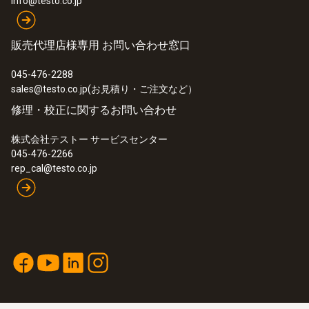
info@testo.co.jp
:
0572 1623
1) IEC 60584 (JIS C 1602)に基づく。K熱電対
testo 162 T3 - 温度センサ外付 オンラ
クラス1の測定範囲(-40 〜 +1,000 ℃)におい
インデータロガー
販売代理店様専用 お問い合わせ窓口
て、測定精度は次の通りです。±1.5 ℃ (温度範
¥57,000
囲: -40 ℃≦〜＜ +375 ℃)、±0.004×|t| (温度範
045-476-2288
¥62,700
囲: +375 ℃≦〜＜ +1,000 ℃)
sales@testo.co.jp(お見積り・ご注文など）
修理・校正に関するお問い合わせ
株式会社テストー サービスセンター
045-476-2266
rep_cal@testo.co.jp