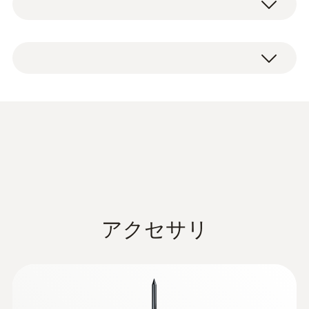
す。
測定範囲
温度プローブ。
このK熱電対温度プローブの精度はクラス1
-40 ～ +220 °C
で、測定値の±1.5°Cの精度であることをを意
味します。
精度
この温度プローブのt99（プローブが温度上
Class 1 ¹⁾
昇の99%を記録するためにかかる応答速度）
は、+60°Cの動いている水の場合で7秒です。
応答速度 t99
動かない液体、ペースト、気体*の場合はさ
らにかかります。*
7 秒
アクセサリ
さまざまなアプリケーション
一般テクニカルデータ
に対応