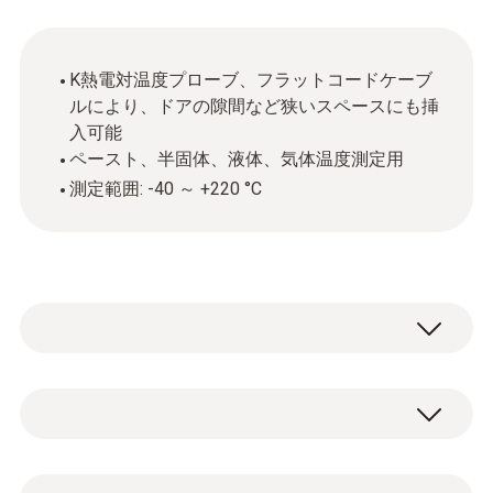
K熱電対温度プローブ、フラットコードケーブ
ルにより、ドアの隙間など狭いスペースにも挿
入可能
ペースト、半固体、液体、気体温度測定用
測定範囲: -40 ～ +220 °C
このK熱電対温度プローブは、ペースト、半
固体、液体、気体の温度測定が可能です。フ
ラットコードケーブルなので、ドアや冷蔵庫
K熱電対(NiCr-Ni)
の密閉シーリングの隙間に通すことができま